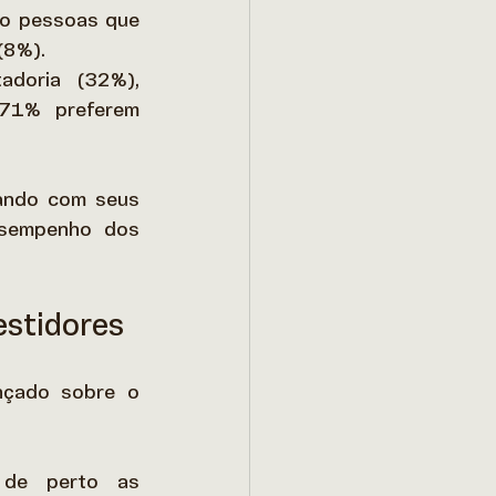
o pessoas que 
(8%). 
doria (32%), 
71% preferem 
ando com seus 
esempenho dos 
estidores
çado sobre o 
 de perto as 