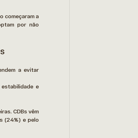
ão começaram a 
ptam por não 
es
endem a evitar 
stabilidade e 
iras. CDBs vêm 
s (24%) e pelo 