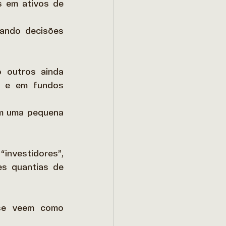
 em ativos de 
ando decisões 
 outros ainda 
 e em fundos 
m uma pequena 
nvestidores”, 
s quantias de 
se veem como 
 