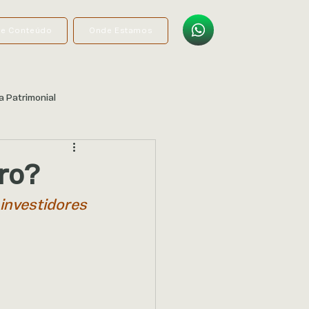
de Conteúdo
Onde Estamos
a Patrimonial
iro?
nvestidores 