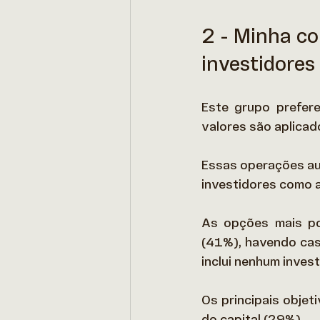
2 - Minha co
investidores
Este grupo prefer
valores são aplicad
Essas operações aut
investidores como a
As opções mais po
(41%), havendo caso
inclui nenhum invest
Os principais obje
do capital (29%). 