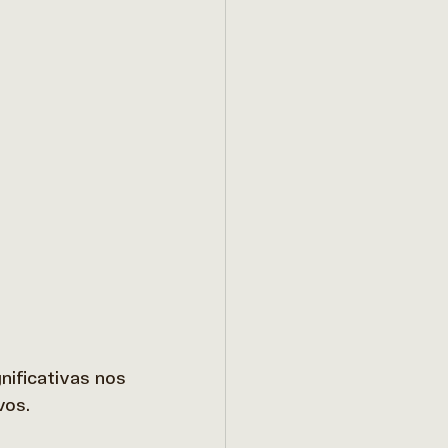
ificativas nos 
os.  