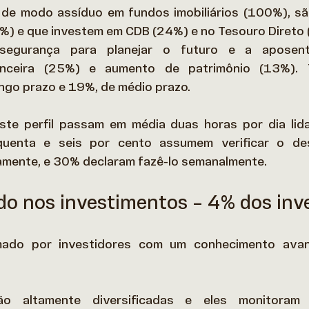
 de modo assíduo em fundos imobiliários (100%), sã
) e que investem em CDB (24%) e no Tesouro Direto 
 segurança para planejar o futuro e a aposenta
nanceira (25%) e aumento de patrimônio (13%). 
ngo prazo e 19%, de médio prazo.  
ste perfil passam em média duas horas por dia lid
nquenta e seis por cento assumem verificar o d
amente, e 30% declaram fazê-lo semanalmente. 
ado nos investimentos – 4% dos inv
mado por investidores com um conhecimento avan
 
ão altamente diversificadas e eles monitoram