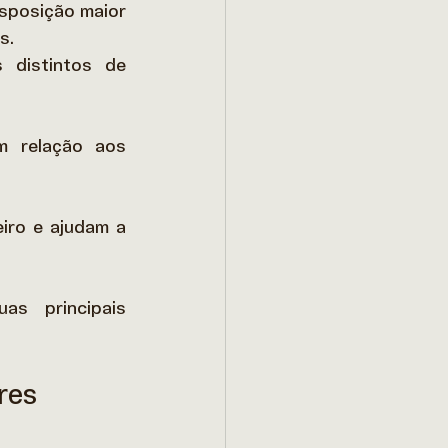
posição maior 
s. 
 distintos de 
 relação aos 
iro e ajudam a 
s principais 
res