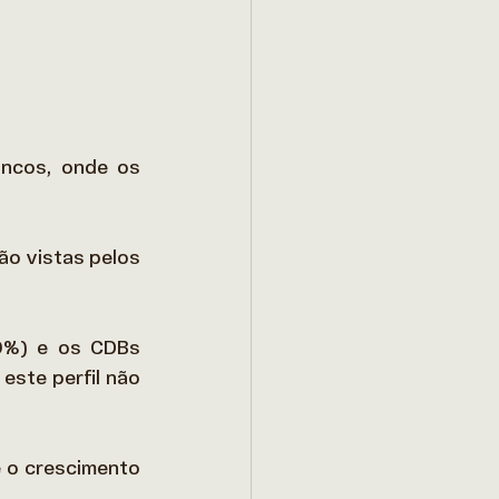
 
ncos, onde os 
o vistas pelos 
0%) e os CDBs 
ste perfil não 
 o crescimento 