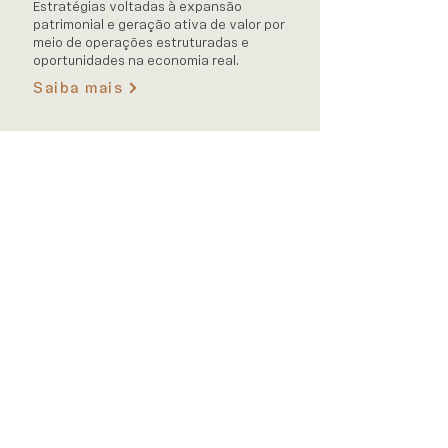
Estratégias voltadas à expansão
patrimonial e geração ativa de valor por
meio de operações estruturadas e
oportunidades na economia real.
Saiba mais
Serviços de
Suporte &
Concierge
Soluções integradas para liquidez,
proteção, mobilidade financeira e
expansão patrimonial ou
empresarial.
Saiba mais