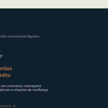
valor e perpetuar legados.
ntias
édito
z em contratos, operações
ativas e relações de confiança.
conosco