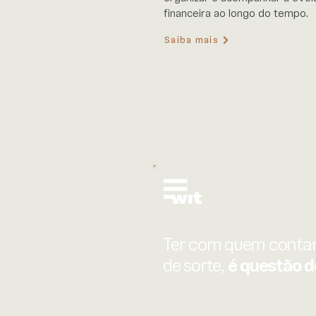
financeira ao longo do tempo.
Saiba mais
Ter com quem contar
de sorte,
é questão d
© 2026 by WIT.