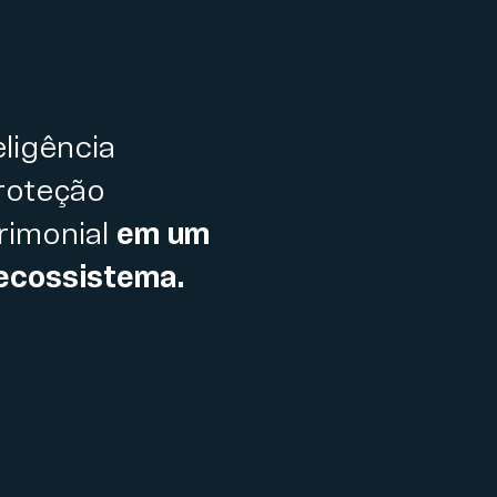
eligência
roteção
rimonial
em um
ecossistema.