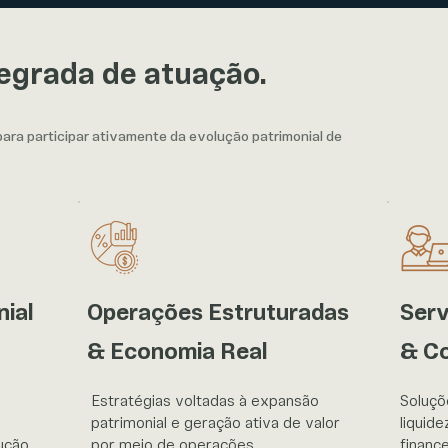
tegrada de atuação.
ra participar ativamente da evolução patrimonial de
nial
Operações Estruturadas
Serv
& Economia Real
& C
Estratégias voltadas à expansão
Soluçõ
patrimonial e geração ativa de valor
liquide
ução
por meio de operações
financ