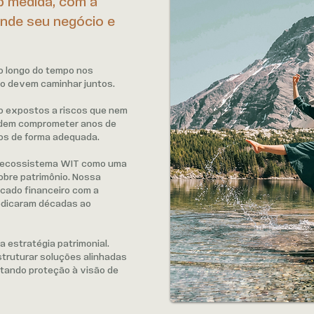
b medida, com a
nde seu negócio e
o longo do tempo nos
o devem caminhar juntos.
ão expostos a riscos que nem
odem comprometer anos de
os de forma adequada.
 o ecossistema WIT como uma
obre patrimônio. Nossa
cado financeiro com a
dedicaram décadas ao
 estratégia patrimonial.
struturar soluções alinhadas
ctando proteção à visão de