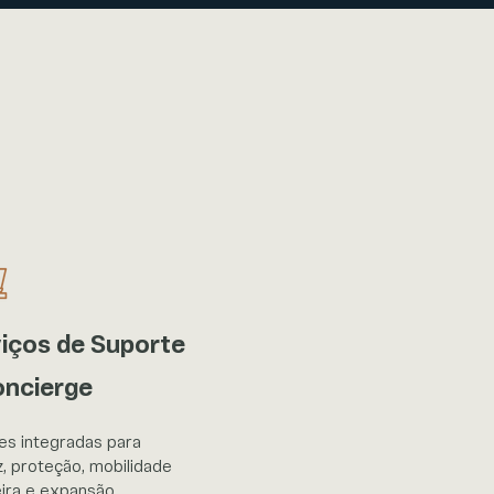
iços de Suporte
oncierge
es integradas para
z, proteção, mobilidade
eira e expansão