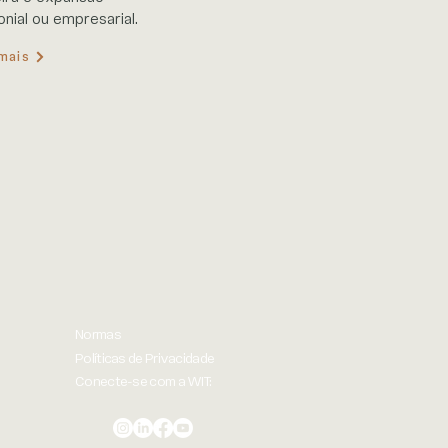
onial ou empresarial.
mais
Normas
Políticas de Privacidade
Conecte-se com a WIT: