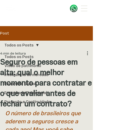
Post
Todos os Posts
4 min de leitura
Todos os Posts
Seguro de pessoas em
Visão de patrimônio
alta: qual o melhor
Inteligência de mercado
momento para contratar e
Expansão Global
o que avaliar antes de
Engenharia Patrimonial
fechar um contrato?
Proteção e Continuidade
O número de brasileiros que 
aderem a seguros cresce a 
cada ano! Mas você sabe 