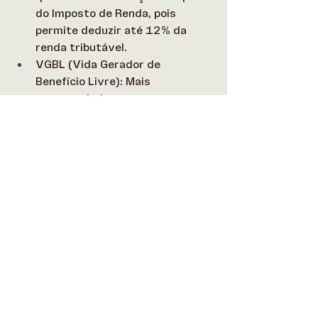
do Imposto de Renda, pois 
permite deduzir até 12% da 
renda tributável. 
VGBL (Vida Gerador de 
Benefício Livre): Mais 
recomendado para quem 
declara o Imposto de Renda no 
modelo simplificado, pois o 
imposto incide apenas sobre os 
rendimentos e não sobre o total 
investido. 
Atualmente, o VGBL representa 91% 
da captação bruta total, com 
arrecadação de R$ 178 bilhões em 
2024, enquanto os planos PGBL 
somaram R$ 15 bilhões (8% do 
total). 