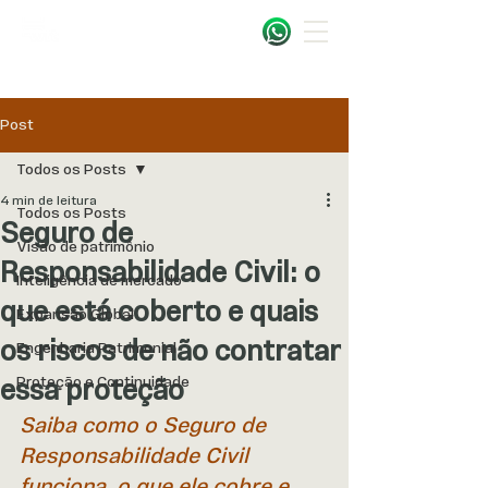
Post
Todos os Posts
4 min de leitura
Todos os Posts
Seguro de
Visão de patrimônio
Responsabilidade Civil: o
Inteligência de mercado
que está coberto e quais
Expansão Global
os riscos de não contratar
Engenharia Patrimonial
essa proteção
Proteção e Continuidade
Saiba como o Seguro de 
Responsabilidade Civil 
funciona, o que ele cobre e 