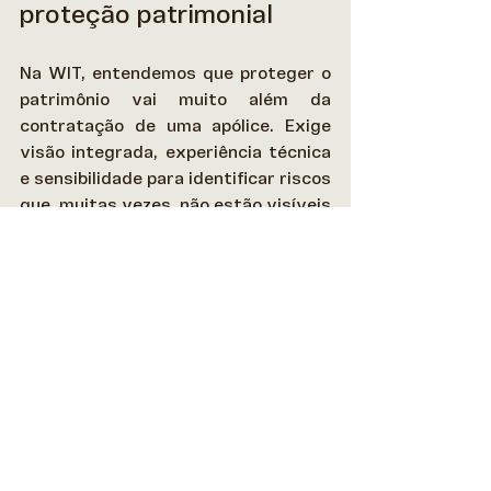
proteção patrimonial
Na WIT, entendemos que proteger o 
patrimônio vai muito além da 
contratação de uma apólice. Exige 
visão integrada, experiência técnica 
e sensibilidade para identificar riscos 
que, muitas vezes, não estão visíveis 
à primeira análise. 
Nosso time atua de forma consultiva 
na escolha e estruturação do Seguro 
de Responsabilidade Civil, 
considerando as particularidades de 
cada cliente, seja ele  pessoa física 
ou jurídica. 
Avaliamos o perfil de exposição, a 