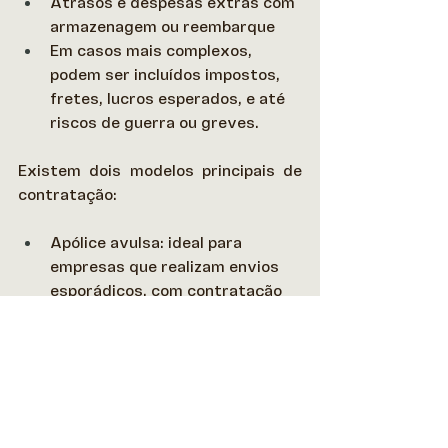
Atrasos e despesas extras com 
armazenagem ou reembarque 
Em casos mais complexos, 
podem ser incluídos impostos, 
fretes, lucros esperados, e até 
riscos de guerra ou greves. 
Existem dois modelos principais de 
contratação: 
Apólice avulsa: ideal para 
empresas que realizam envios 
esporádicos, com contratação 
específica para cada operação. 
Apólice aberta: voltada para 
empresas com operações 
recorrentes. Garante cobertura 
contínua por um período 
determinado, com maior 