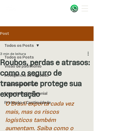
Post
Todos os Posts
3 min de leitura
Todos os Posts
Roubos, perdas e atrasos:
Visão de patrimônio
como o seguro de
Inteligência de mercado
transporte protege sua
Expansão Global
exportação
Engenharia Patrimonial
Proteção e Continuidade
O Brasil exporta cada vez 
mais, mas os riscos 
logísticos também 
aumentam. Saiba como o 