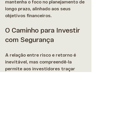
mantenha o foco no planejamento de 
longo prazo, alinhado aos seus 
objetivos financeiros. 
O Caminho para Investir 
com Segurança
A relação entre risco e retorno é 
inevitável, mas compreendê-la 
permite aos investidores traçar 
estratégias mais eficazes e 
seguras. 
Saber equilibrar investimentos 
conservadores e de alto risco é 
essencial para proteger seu 
patrimônio e alcançar objetivos de 
longo prazo. 