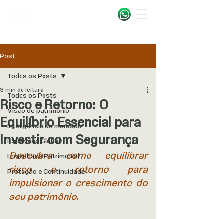
Post
Todos os Posts
3 min de leitura
Todos os Posts
Risco e Retorno: O
Visão de patrimônio
Equilíbrio Essencial para
Inteligência de mercado
Investir com Segurança
Expansão Global
Descubra como equilibrar 
Engenharia Patrimonial
risco e retorno para 
Proteção e Continuidade
impulsionar o crescimento do 
seu patrimônio.