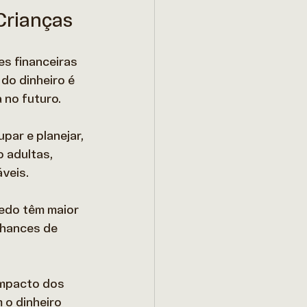
Crianças
s financeiras 
do dinheiro é 
no futuro.  
par e planejar, 
 adultas, 
veis. 
edo têm maior 
hances de 
impacto dos 
o dinheiro 