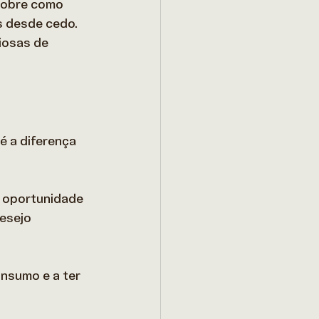
sobre como 
 desde cedo.  
iosas de 
 a diferença 
 oportunidade 
esejo 
onsumo e a ter 