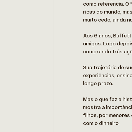
como referência. O 
ricas do mundo, mas
muito cedo, ainda na 
Aos 6 anos, Buffett
amigos. Logo depois
comprando três açõ
Sua trajetória de s
experiências, ensin
longo prazo. 
Mas o que faz a hist
mostra a importânci
filhos, por menores
com o dinheiro. 