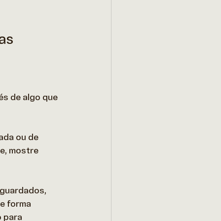
ças
és de algo que 
ada ou de 
e, mostre 
 guardados, 
de forma 
 para 