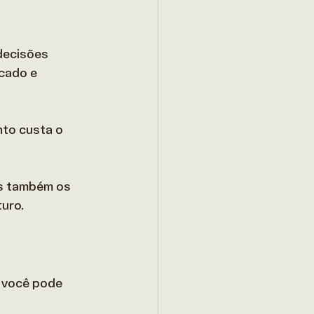
decisões 
cado e 
nto custa o 
as também os 
uro. 
, você pode 