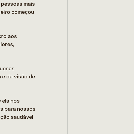
 pessoas mais 
heiro começou 
cro aos 
lores, 
quenas 
 e da visão de 
 ela nos 
as para nossos 
ação saudável 