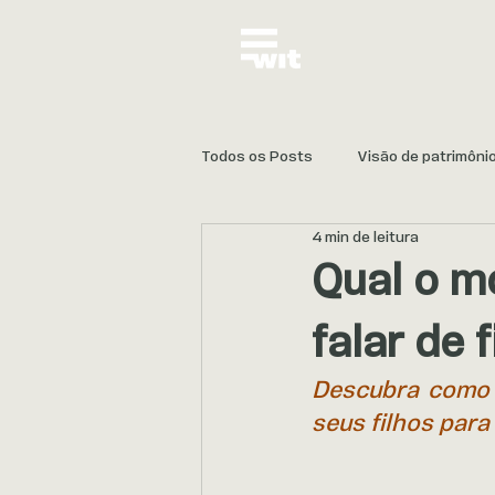
Todos os Posts
Visão de patrimôni
4 min de leitura
Proteção e Continuidade
Qual o m
falar de 
Descubra como i
seus filhos para