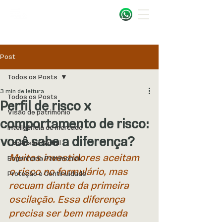
Post
Todos os Posts
3 min de leitura
Todos os Posts
Perfil de risco x
Visão de patrimônio
comportamento de risco:
Inteligência de mercado
você sabe a diferença?
Expansão Global
Muitos investidores aceitam 
Engenharia Patrimonial
o risco no formulário, mas 
Proteção e Continuidade
recuam diante da primeira 
oscilação. Essa diferença 
precisa ser bem mapeada 