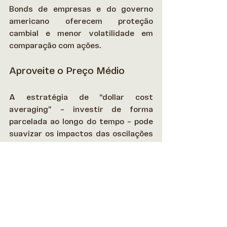
Bonds de empresas e do governo 
americano oferecem proteção 
cambial e menor volatilidade em 
comparação com ações. 
Aproveite o Preço Médio
A estratégia de “dollar cost 
averaging” – investir de forma 
parcelada ao longo do tempo – pode 
suavizar os impactos das oscilações 
cambiais, reduzindo o risco em 
cenários incertos. 
Leia Também: 
Bonds: o que são e por 
que investir?
Conte com a WIT para 