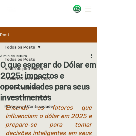
Post
Todos os Posts
3 min de leitura
Todos os Posts
O que esperar do Dólar em
Visão de patrimônio
2025: impactos e
Inteligência de mercado
oportunidades para seus
Expansão Global
investimentos
Engenharia Patrimonial
Proteção e Continuidade
Entenda os fatores que 
influenciam o dólar em 2025 e 
prepare-se para tomar 
decisões inteligentes em seus 