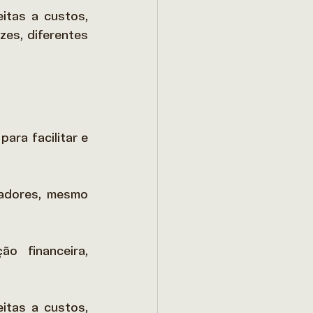
tas a custos, 
es, diferentes 
ra facilitar e 
adores, mesmo 
 
 financeira, 
tas a custos, 