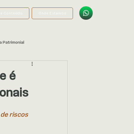
de Conteúdo
Onde Estamos
a Patrimonial
e é
ionais
 
de riscos 