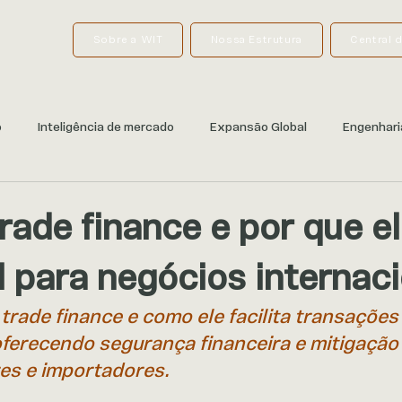
Sobre a WIT
Nossa Estrutura
Central 
o
Inteligência de mercado
Expansão Global
Engenhari
rade finance e por que el
l para negócios internac
trade finance e como ele facilita transações
oferecendo segurança financeira e mitigação 
es e importadores.