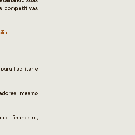
etalhando suas 
 competitivas 
lia
ra facilitar e 
adores, mesmo 
 
 financeira, 