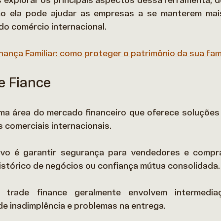
 explorar os principais aspectos dessa ferramenta, d
o ela pode ajudar as empresas a se manterem mais
do comércio internacional. 
ança Familiar: como proteger o patrimônio da sua famí
e Fiance
ma área do mercado financeiro que oferece soluções pa
 comerciais internacionais.  
tivo é garantir segurança para vendedores e compr
stórico de negócios ou confiança mútua consolidada. 
rade finance geralmente envolvem intermediação
de inadimplência e problemas na entrega.  