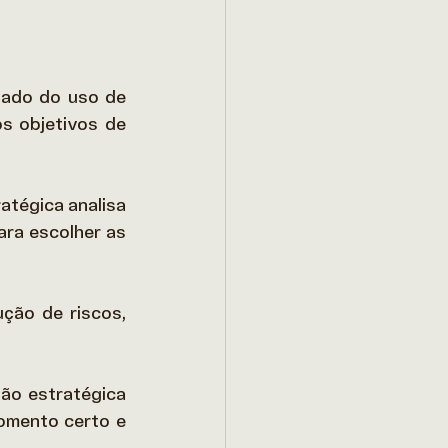
nado do uso de 
s objetivos de 
tégica analisa 
ara escolher as 
ão de riscos, 
 
ão estratégica 
omento certo e 