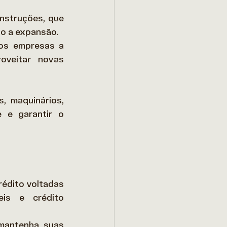
struções, que 
o a expansão. 
os empresas a 
veitar novas 
, maquinários, 
 e garantir o 
édito voltadas 
is e crédito 
mantenha suas 