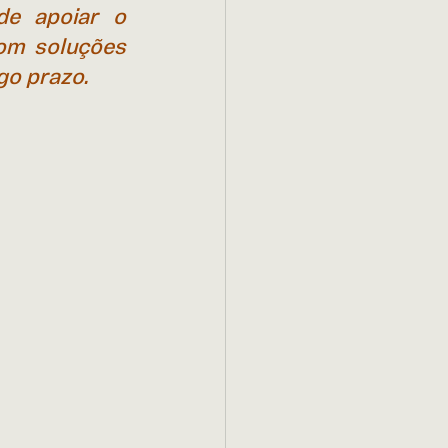
e apoiar o 
om soluções 
go prazo.