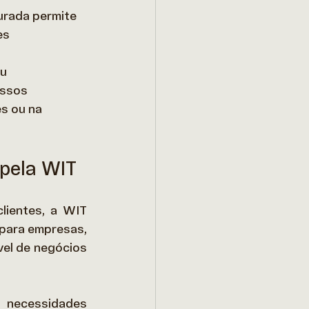
urada permite 
es 
u 
assos 
s ou na 
 pela WIT
ientes, a WIT 
para empresas, 
el de negócios 
 necessidades 