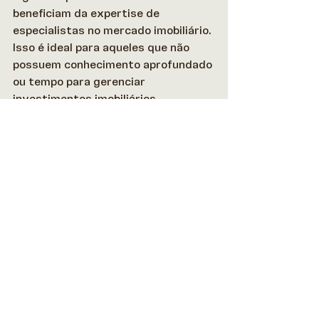
beneficiam da expertise de 
especialistas no mercado imobiliário. 
Isso é ideal para aqueles que não 
possuem conhecimento aprofundado 
ou tempo para gerenciar 
investimentos imobiliários 
diretamente. 
Descubra o poder dos 
FIIs na diversificação de 
carteira com a WIT
Sua carteira de investimentos já 
conta com Fundos Imobiliários?  
O valor agregado que os FIIs podem 
trazer é simplesmente inegável.   