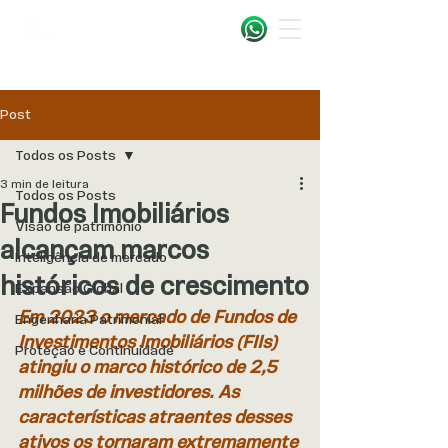
Post
Todos os Posts
3 min de leitura
Todos os Posts
Fundos Imobiliários
Visão de patrimônio
alcançam marcos
Inteligência de mercado
históricos de crescimento
Expansão Global
Em 2023 o mercado de Fundos de 
Engenharia Patrimonial
Investimentos Imobiliários (FIIs) 
Proteção e Continuidade
atingiu o marco histórico de 2,5 
milhões de investidores. As 
características atraentes desses 
ativos os tornaram extremamente 