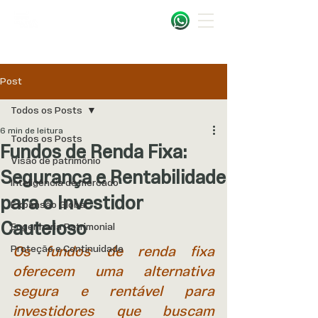
Post
Todos os Posts
6 min de leitura
Todos os Posts
Fundos de Renda Fixa:
Visão de patrimônio
Segurança e Rentabilidade
Inteligência de mercado
para o Investidor
Expansão Global
Cauteloso
Engenharia Patrimonial
Proteção e Continuidade
Os fundos de renda fixa 
oferecem uma alternativa 
segura e rentável para 
investidores que buscam 