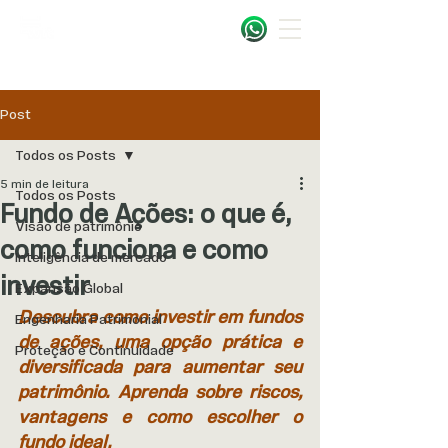
Post
Todos os Posts
5 min de leitura
Todos os Posts
Fundo de Ações: o que é,
Visão de patrimônio
como funciona e como
Inteligência de mercado
investir
Expansão Global
Descubra como investir em fundos 
Engenharia Patrimonial
de ações, uma opção prática e 
Proteção e Continuidade
diversificada para aumentar seu 
patrimônio. Aprenda sobre riscos, 
vantagens e como escolher o 
fundo ideal.