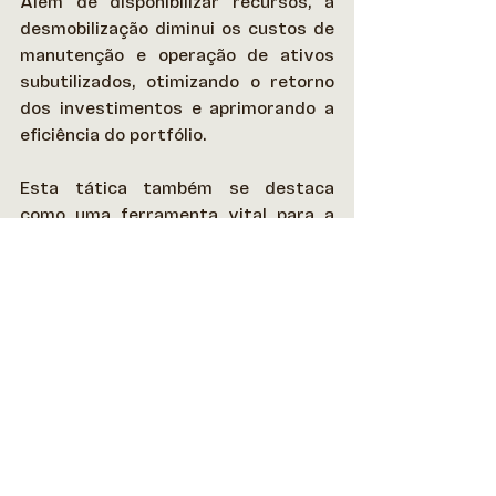
Além de disponibilizar recursos, a 
desmobilização diminui os custos de 
manutenção e operação de ativos 
subutilizados, otimizando o retorno 
dos investimentos e aprimorando a 
eficiência do portfólio.  
Esta tática também se destaca 
como uma ferramenta vital para a 
gestão de riscos, permitindo aos 
investidores ajustar a exposição a 
mercados voláteis e diversificar 
investimentos de forma estratégica 
e segura. 
Adicionalmente, a desmobilização 
contribui para o planejamento 
pessoal e sucessório, facilitando 
ajustes significativos na vida, como 