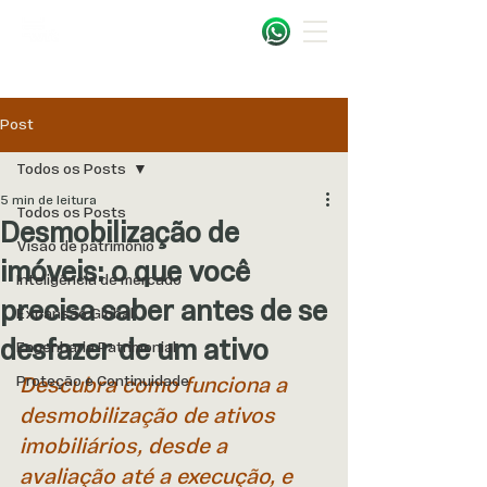
Post
Todos os Posts
5 min de leitura
Todos os Posts
Desmobilização de
Visão de patrimônio
imóveis: o que você
Inteligência de mercado
precisa saber antes de se
Expansão Global
desfazer de um ativo
Engenharia Patrimonial
Proteção e Continuidade
Descubra como funciona a 
desmobilização de ativos 
imobiliários, desde a 
avaliação até a execução, e 