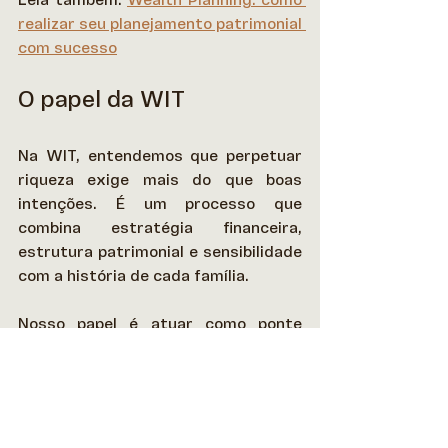
realizar seu planejamento patrimonial 
com sucesso
O papel da WIT
Na WIT, entendemos que perpetuar 
riqueza exige mais do que boas 
intenções. É um processo que 
combina estratégia financeira, 
estrutura patrimonial e sensibilidade 
com a história de cada família. 
Nosso papel é atuar como ponte 
entre patrimônio e continuidade. Isso 
significa desenhar soluções sob 
medida que protejam ativos, 
organizem estruturas e criem 
condições para que valores e 