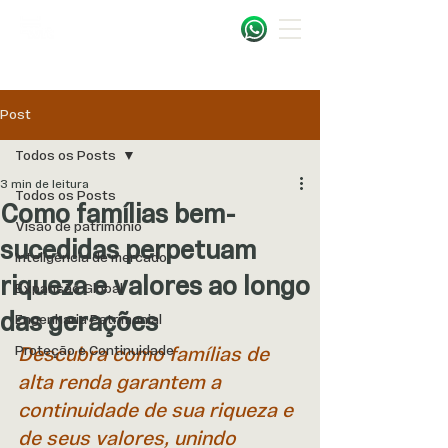
Post
Todos os Posts
3 min de leitura
Todos os Posts
Como famílias bem-
Visão de patrimônio
sucedidas perpetuam
Inteligência de mercado
riqueza e valores ao longo
Expansão Global
das gerações
Engenharia Patrimonial
Proteção e Continuidade
Descubra como famílias de 
alta renda garantem a 
continuidade de sua riqueza e 
de seus valores, unindo 