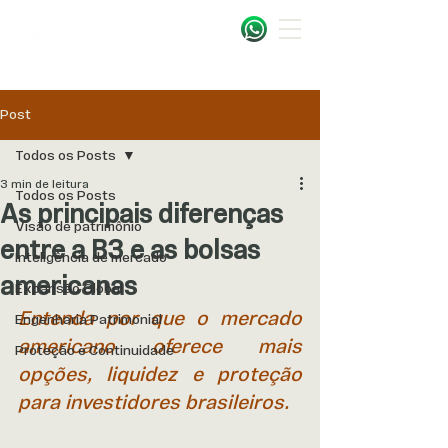
Post
Todos os Posts
3 min de leitura
Todos os Posts
As principais diferenças
Visão de patrimônio
entre a B3 e as bolsas
Inteligência de mercado
americanas
Expansão Global
Entenda por que o mercado 
Engenharia Patrimonial
americano oferece mais 
Proteção e Continuidade
opções, liquidez e proteção 
para investidores brasileiros.