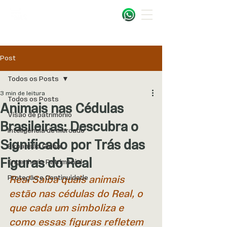
Post
Todos os Posts
3 min de leitura
Todos os Posts
Animais nas Cédulas
Visão de patrimônio
Brasileiras: Descubra o
Inteligência de mercado
Significado por Trás das
Expansão Global
Figuras do Real
Engenharia Patrimonial
Proteção e Continuidade
Real Saiba quais animais 
estão nas cédulas do Real, o 
que cada um simboliza e 
como essas figuras refletem 