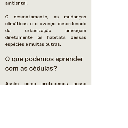
ambiental.  
O desmatamento, as mudanças 
climáticas e o avanço desordenado 
da urbanização ameaçam 
diretamente os habitats dessas 
espécies e muitas outras. 
O que podemos aprender 
com as cédulas?
Assim como protegemos nosso 
patrimônio financeiro, precisamos 
proteger nosso patrimônio natural.  
As cédulas nos lembram que o 
equilíbrio entre desenvolvimento 
econômico e preservação ambiental 