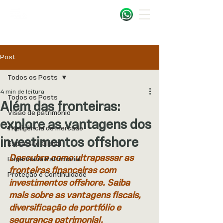
Post
Todos os Posts
4 min de leitura
Todos os Posts
Além das fronteiras:
Visão de patrimônio
explore as vantagens dos
Inteligência de mercado
investimentos offshore
Expansão Global
Descubra como ultrapassar as 
Engenharia Patrimonial
fronteiras financeiras com 
Proteção e Continuidade
investimentos offshore. Saiba 
mais sobre as vantagens fiscais, 
diversificação de portfólio e 
segurança patrimonial.