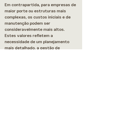
Em contrapartida, para empresas de 
maior porte ou estruturas mais 
complexas, os custos iniciais e de 
manutenção podem ser 
consideravelmente mais altos. 
Estes valores refletem a 
necessidade de um planejamento 
mais detalhado, a gestão de 
múltiplas partes interessadas e 
potencialmente maiores exigências 
regulatórias. 
Como abrir uma 
offshore?
A abertura de uma empresa 
offshore requer uma análise 
cuidadosa de várias variáveis, 