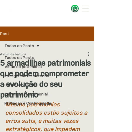
Post
Todos os Posts
4 min de leitura
Todos os Posts
5 armadilhas patrimoniais
Visão de patrimônio
que podem comprometer
Inteligência de mercado
a evolução do seu
Expansão Global
patrimônio
Engenharia Patrimonial
Proteção e Continuidade
Mesmo patrimônios 
consolidados estão sujeitos a 
erros sutis, e muitas vezes 
estratégicos, que impedem 