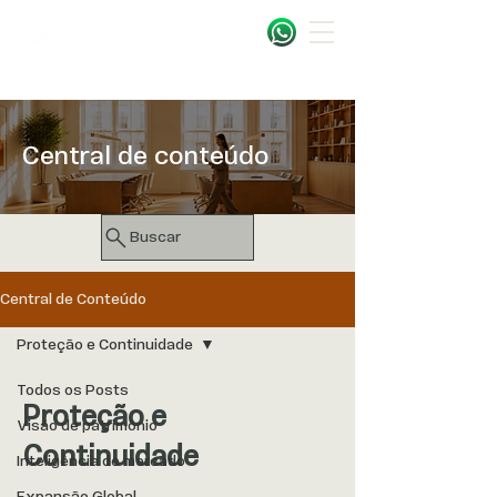
Central de conteúdo
Buscar
Central de Conteúdo
Proteção e Continuidade
Todos os Posts
Proteção e
Visão de patrimônio
Continuidade
Inteligência de mercado